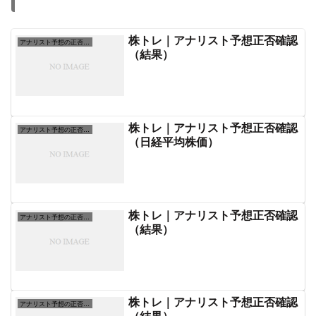
株トレ｜アナリスト予想正否確認
アナリスト予想の正否確認
（結果）
株トレ｜アナリスト予想正否確認
アナリスト予想の正否確認
（日経平均株価）
株トレ｜アナリスト予想正否確認
アナリスト予想の正否確認
（結果）
株トレ｜アナリスト予想正否確認
アナリスト予想の正否確認
（結果）