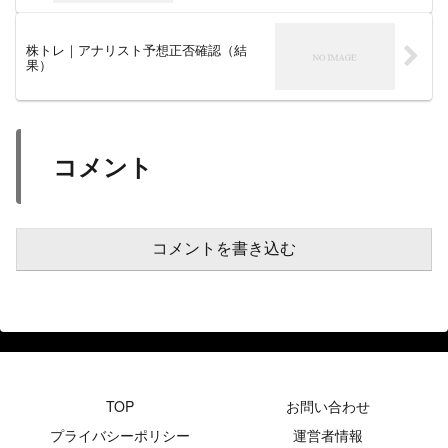
株トレ｜アナリスト予想正否確認（結
果）
コメント
コメントを書き込む
TOP
お問い合わせ
プライバシーポリシー
運営者情報