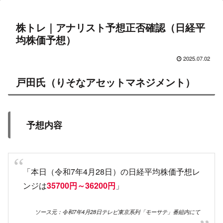
株トレ｜アナリスト予想正否確認（日経平
均株価予想）
2025.07.02
戸田氏（りそなアセットマネジメント）
予想内容
「本日（令和7年4月28日）の日経平均株価予想レ
ンジは
35700円～36200円
」
ソース元：令和7年4月28日テレビ東京系列「モーサテ」番組内にて