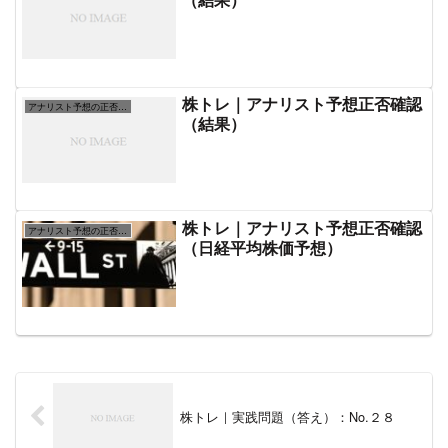
株トレ｜アナリスト予想正否確認
アナリスト予想の正否確認
（結果）
株トレ｜アナリスト予想正否確認
アナリスト予想の正否確認
（日経平均株価予想）
株トレ｜実践問題（答え）：No.２８