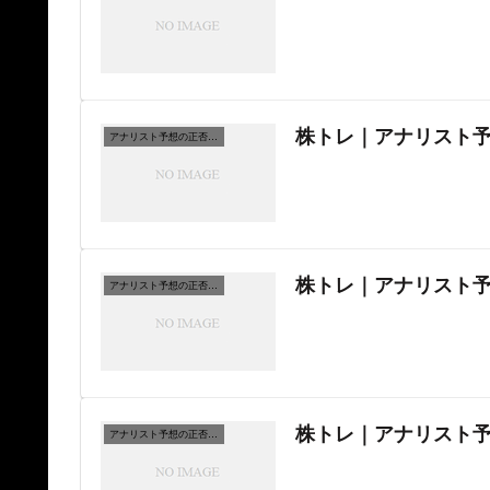
株トレ｜アナリスト
アナリスト予想の正否確認
株トレ｜アナリスト
アナリスト予想の正否確認
株トレ｜アナリスト
アナリスト予想の正否確認