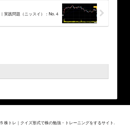
｜実践問題（ニッスイ）：No.４
2025 株トレ｜クイズ形式で株の勉強・トレーニングをするサイト.