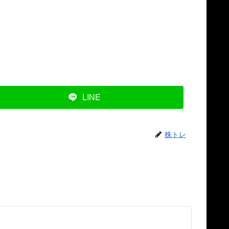
LINE
株トレ