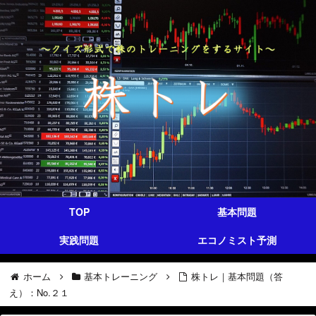
TOP
基本問題
実践問題
エコノミスト予測
ホーム
基本トレーニング
株トレ｜基本問題（答
え）：No.２１