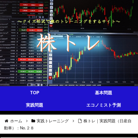
TOP
基本問題
実践問題
エコノミスト予測
ホーム
実践トレーニング
株トレ｜実践問題（日産自
動車）：No.２８