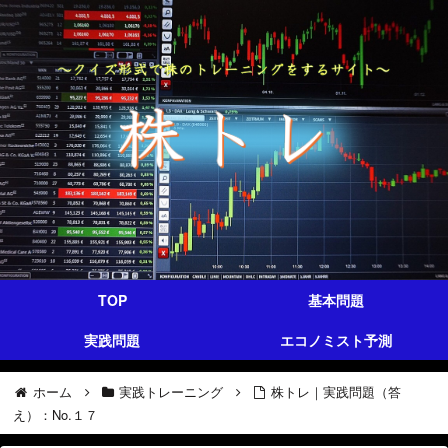
TOP
基本問題
実践問題
エコノミスト予測
ホーム
実践トレーニング
株トレ｜実践問題（答
え）：No.１７