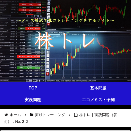
TOP
基本問題
実践問題
エコノミスト予測
ホーム
実践トレーニング
株トレ｜実践問題（答
え）：No.２２