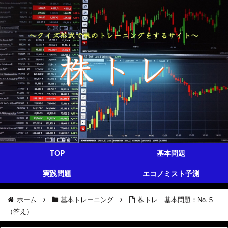
TOP
基本問題
実践問題
エコノミスト予測
ホーム
基本トレーニング
株トレ｜基本問題：No.５
（答え）