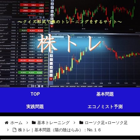
TOP
基本問題
実践問題
エコノミスト予測
ホーム
基本トレーニング
ローソク足×ローソク足
株トレ｜基本問題（陽の陰はらみ）：No.１６