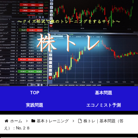
TOP
基本問題
実践問題
エコノミスト予測
ホーム
基本トレーニング
株トレ｜基本問題（答
え）：No.２８