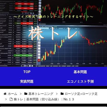
TOP
基本問題
実践問題
エコノミスト予測
ホーム
基本トレーニング
ローソク足×ローソク足
株トレ｜基本問題（切り込み線）：No.１３